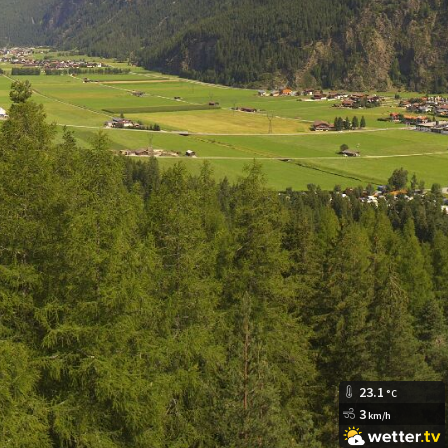
23.1
°C
3
km/h