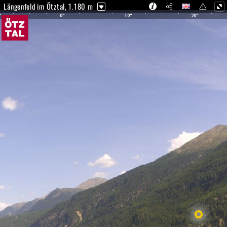
Längenfeld im Ötztal, 1.180 m
0°
10°
20°